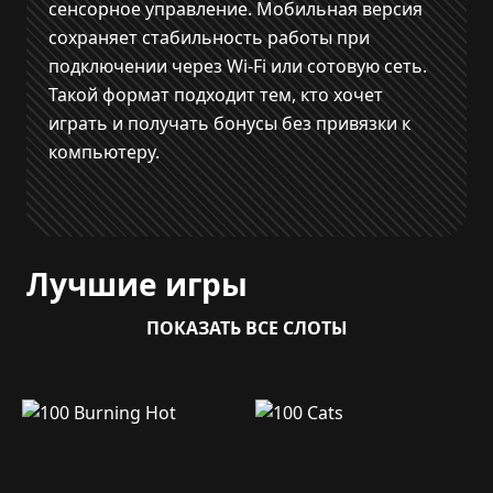
сенсорное управление. Мобильная версия
сохраняет стабильность работы при
подключении через Wi‑Fi или сотовую сеть.
Такой формат подходит тем, кто хочет
играть и получать бонусы без привязки к
компьютеру.
Лучшие игры
ПОКАЗАТЬ ВСЕ СЛОТЫ