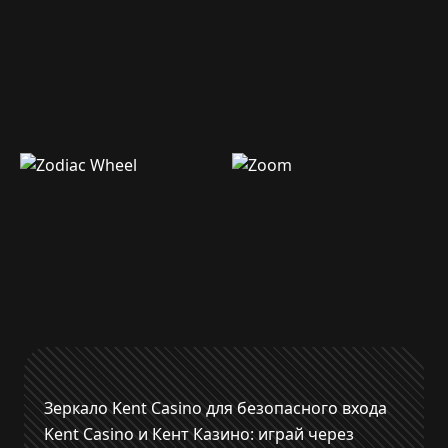
Зеркало Kent Casino для безопасного входа
Kent Casino и Кент Казино: играй через