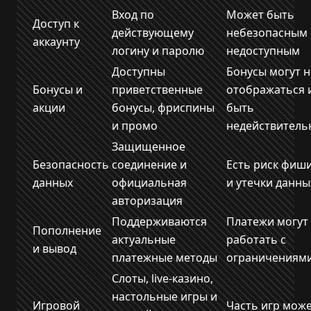
Вход по
Может быть
Доступ к
действующему
небезопасным 
аккаунту
логину и паролю
недоступным
Доступны
Бонусы могут н
Бонусы и
приветственные
отображаться 
акции
бонусы, фриспины
быть
и промо
недействител
Защищенное
Безопасность
соединение и
Есть риск фиш
данных
официальная
и утечки данны
авторизация
Поддерживаются
Платежи могут
Пополнение
актуальные
работать с
и вывод
платежные методы
ограничениям
Слоты, live-казино,
настольные игры и
Игровой
Часть игр може