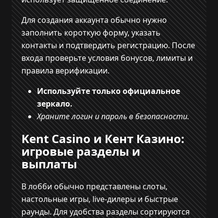
Для создания аккаунта обычно нужно
заполнить короткую форму, указать
контакты и подтвердить регистрацию. После
входа проверьте условия бонусов, лимиты и
правила верификации.
Используйте только официальное
зеркало.
Храните логин и пароль в безопасности.
Kent Casino и Кент Казино:
игровые разделы и
выплаты
В лобби обычно представлены слоты,
настольные игры, live-дилеры и быстрые
раунды. Для удобства разделы сортируются